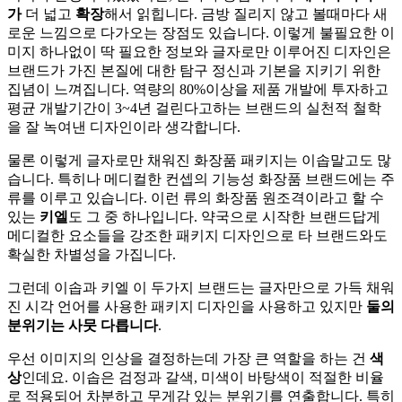
가
더 넓고
확장
해서 읽힙니다. 금방 질리지 않고 볼때마다 새
로운 느낌으로 다가오는 장점도 있습니다. 이렇게 불필요한 이
미지 하나없이 딱 필요한 정보와 글자로만 이루어진 디자인은
브랜드가 가진 본질에 대한 탐구 정신과 기본을 지키기 위한
집념이 느껴집니다. 역량의 80%이상을 제품 개발에 투자하고
평균 개발기간이 3~4년 걸린다고하는 브랜드의 실천적 철학
을 잘 녹여낸 디자인이라 생각합니다.
물론 이렇게 글자로만 채워진 화장품 패키지는 이솝말고도 많
습니다. 특히나 메디컬한 컨셉의 기능성 화장품 브랜드에는 주
류를 이루고 있습니다. 이런 류의 화장품 원조격이라고 할 수
있는
키엘
도 그 중 하나입니다. 약국으로 시작한 브랜드답게
메디컬한 요소들을 강조한 패키지 디자인으로 타 브랜드와도
확실한 차별성을 가집니다.
그런데 이솝과 키엘 이 두가지 브랜드는 글자만으로 가득 채워
진 시각 언어를 사용한 패키지 디자인을 사용하고 있지만
둘의
분위기는 사뭇 다릅니다
.
우선 이미지의 인상을 결정하는데 가장 큰 역할을 하는 건
색
상
인데요. 이솝은 검정과 갈색, 미색이 바탕색이 적절한 비율
로 적용되어 차분하고 무게감 있는 분위기를 연출합니다. 특히