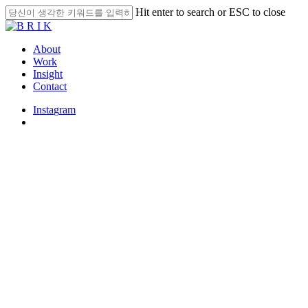
Skip
Hit enter to search or ESC to close
to
Close
main
Search
content
search
Menu
About
Work
Insight
Contact
I
n
s
t
a
g
r
a
m
search
Insight
글자로 빼곡한 화장품 패키지
의 장점