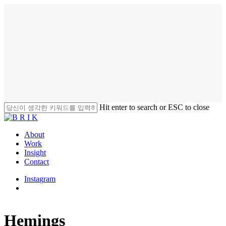
Skip
to
main
content
Hit enter to search or ESC to close
Close
Search
search
Menu
About
Work
Insight
Contact
I
n
s
t
a
g
r
a
m
search
Hemings