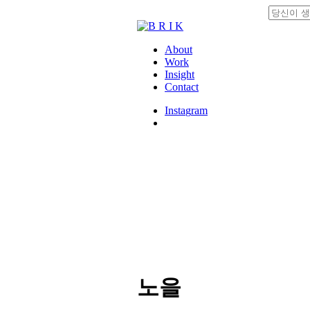
Skip
to
Close
main
Search
content
search
Menu
About
Work
Insight
Contact
I
n
s
t
a
g
r
a
m
search
노을