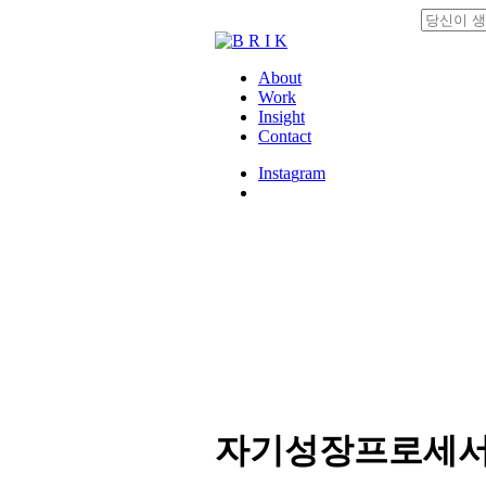
Skip
to
Close
main
Search
content
search
Menu
About
Work
Insight
Contact
I
n
s
t
a
g
r
a
m
search
자기성장프로세