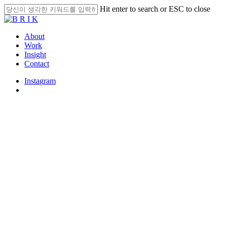
Skip
Hit enter to search or ESC to close
to
Close
main
Search
content
search
Menu
About
Work
Insight
Contact
I
n
s
t
a
g
r
a
m
search
Insight
비즈니스에서도 작동하는 은유
의 힘