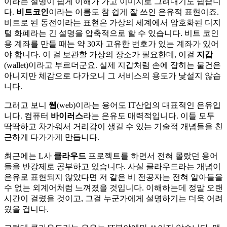
이라는 설명이 쉽게 이해가 가고 이미지로 그려내기도 쉽습니
다.
비트코인
이라는 이름도 참 쉽게 잘 쓰인 은유적 표현이죠.
비트로 된 동전이라는 표현은 가상의 세계에서 암호화된 디지
털 화폐라는 긴 설명을 압축적으로 할 수 있습니다. 비트 코인
용 계좌를 만들 때는 약 30자 고유한 번호가 있는 계좌가 있어
야 합니다. 이 걸 보관할 가상의 장소가 필요한데, 이걸
지갑
(wallet)이라고 부르더군요. 실제 지갑처럼 손에 잡히는 물건은
아니지만 체감으로 다가오니 그 서비스의 용도가 낯설지 않습
니다.
그러고 보니
웹
(web)이라는 용어도 IT산업의 대표적인 은유입
니다. 컴퓨터
바이러스
라는 은유도 매력적입니다. 이들 모두
딱딱하고 차가워서 거리감이 생길 수 있는 기술적 개념들을 친
근하게 다가가게 만듭니다.
최근에는 L사
클라우드
프로젝트를 하면서 전혀 몰랐던 용어
들을 반강제로 공부하고 있습니다. 사실 클라우드라는 개념이
은유로 표현되지 않았다면 저 같은 비 전공자는 전혀 알아들을
수 없는 외계어처럼 느껴졌을 것입니다. 이해하는데 정말 오랜
시간이 걸렸을 것이고, 그걸 누군가에게 설명하기는 더욱 어려
웠을 겁니다.