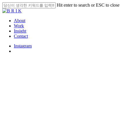
Skip
Hit enter to search or ESC to close
to
Close
main
Search
content
search
Menu
About
Work
Insight
Contact
I
n
s
t
a
g
r
a
m
search
Insight
경험을 사는 게 아니라, 달라진
자기를 산다